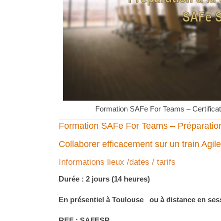
Formation SAFe For Teams – Certificat
Formation SAFe For Teams – Préparation à
Collaborer efficacement sur un train Agi
Informations lieux /dates / tarifs
Durée : 2 jours (14 heures)
En présentiel à Toulouse
ou à distance en sess
REF : SAFESP