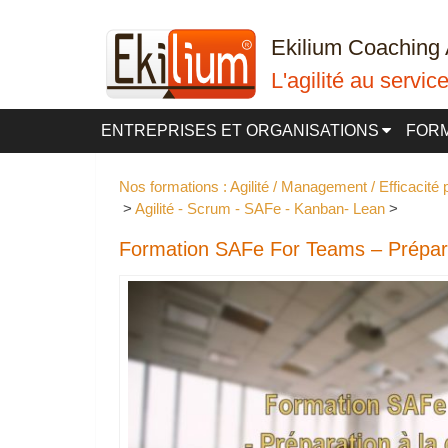
Ekilium Coaching 
L'agilité au servi
ENTREPRISES ET ORGANISATIONS
FOR
Nos formations : Agilité / Management / Efficacité
 > 
Agilité - Scrum - SAFe - Kanban- Lean
 > 
Formation SAFe For Teams – Préparati