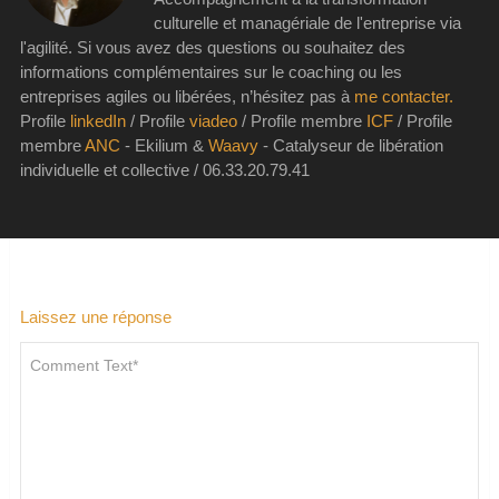
culturelle et managériale de l'entreprise via
l'agilité. Si vous avez des questions ou souhaitez des
informations complémentaires sur le coaching ou les
entreprises agiles ou libérées, n’hésitez pas à
me contacter.
Profile
linkedIn
/ Profile
viadeo
/ Profile membre
ICF
/ Profile
membre
ANC
- Ekilium &
Waavy
- Catalyseur de libération
individuelle et collective / 06.33.20.79.41
Laissez une réponse