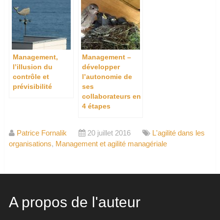
Management,
Management –
l’illusion du
développer
contrôle et
l’autonomie de
prévisibilité
ses
collaborateurs en
4 étapes
Patrice Fornalik
20 juillet 2016
L'agilité dans les
organisations
,
Management et agilité managériale
A propos de l'auteur