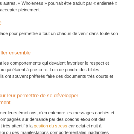
es autres. « Wholeness » pourrait être traduit par « entièreté »
’accepter pleinement.
e
lace pour permettre à tout un chacun de venir dans toute son
iller ensemble
nt les comportements qui devaient favoriser le respect et
eux qui étaient à proscrire. Loin de pondre des bibles
ls ont souvent préférés faire des documents très courts et
our leur permettre de se développer
ement
mer leurs émotions, d’en entendre les messages cachés et
 accompagnés sur demande par des coachs et/ou ont des
très attentif à la
gestion du stress
car celui-ci nuit à
r soi ou des manifestations comportementales inadaptées