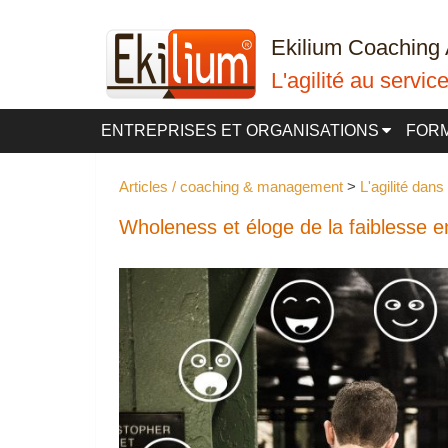
Ekilium Coaching 
L'agilité au servi
ENTREPRISES ET ORGANISATIONS
FOR
Articles / coaching & management
 > 
L'agilité dans
Wholeness et éloge de la faiblesse e