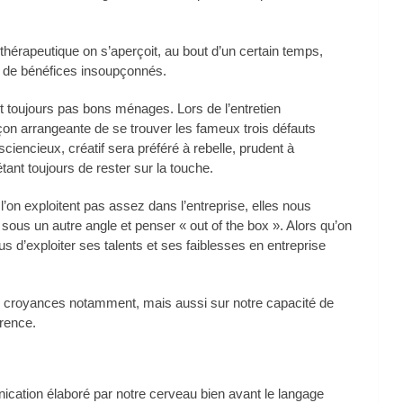
 thérapeutique on s’aperçoit, au bout d’un certain temps,
 de bénéfices insoupçonnés.
ont toujours pas bons ménages. Lors de l’entretien
on arrangeante de se trouver les fameux trois défauts
ciencieux, créatif sera préféré à rebelle, prudent à
ant toujours de rester sur la touche.
’on exploitent pas assez dans l’entreprise, elles nous
ous un autre angle et penser « out of the box ». Alors qu’on
us d’exploiter ses talents et ses faiblesses en entreprise
os croyances notamment, mais aussi sur notre capacité de
érence.
ation élaboré par notre cerveau bien avant le langage