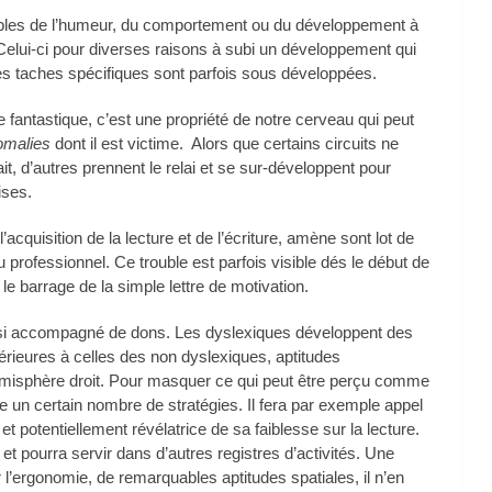
ubles de l’humeur, du comportement ou du développement à
 Celui-ci pour diverses raisons à subi un développement qui
es taches spécifiques sont parfois sous développées.
 fantastique, c’
est une propriété de notre cerveau qui peut
omalies
dont il est victime. Alors que certains circuits ne
it, d’autres prennent le relai et se sur-développent pour
ises.
’acquisition de la lecture et de l’écriture, amène sont lot de
u professionnel. Ce trouble est parfois visible dés le début de
le barrage de la simple lettre de motivation.
ssi accompagné de dons. Les dyslexiques développent des
périeures à celles des non dyslexiques, aptitudes
émisphère droit. Pour masquer ce qui peut être perçu comme
e un certain nombre de stratégies. Il fera par exemple appel
t potentiellement révélatrice de sa faiblesse sur la lecture.
et pourra servir dans d’autres registres d’activités. Une
ur l’ergonomie, de remarquables aptitudes spatiales, il n’en